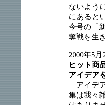
ないよう
にあると
今号の「
奪戦を生
2000年5月
ヒット商
アイデア
アイデア
集は我々