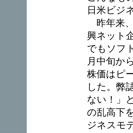
日米ビジ
昨年来、
興ネット
でもソフ
月中旬か
株価はピ
した。弊誌
ない！」
の乱高下
ジネスモ