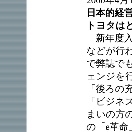
2000年4月
日本的経
トヨタは
新年度入
などが行
で弊誌で
ェンジを
「後ろの
「ビジネ
まいの方
の「e革命