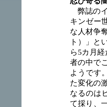
忍び寄る
弊誌のイ
キンゼー
な人材争
ト）」と
ら5カ月
者の中で
ようです
た変化の
なるのは
て採り、