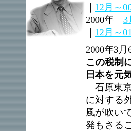
｜
12月～0
2000年
3
｜
12月～0
2000年3
この税制に
日本を元
石原東京
に対する
風が吹い
発もさる