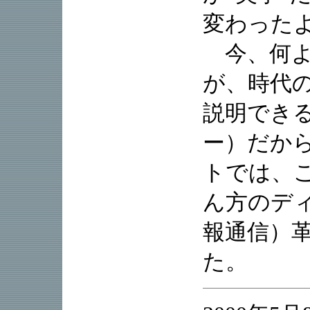
変わった
今、何よ
が、時代
説明でき
ー）だか
トでは、
ん方のディ
報通信）
た。