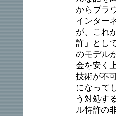
からブラ
インター
が、これ
許」とし
のモデル
金を安く
技術が不
になって
う対処す
ル特許の