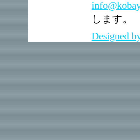
info@kobay
します。
Designed b