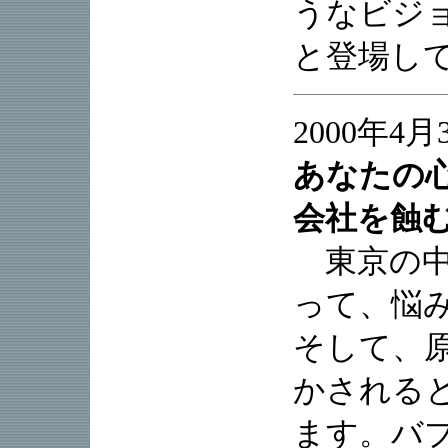
うなビジ
と登場し
2000年4
あなたの
会社を蝕む
東京の中
って、悩
そして、
かされる
ます。バブ