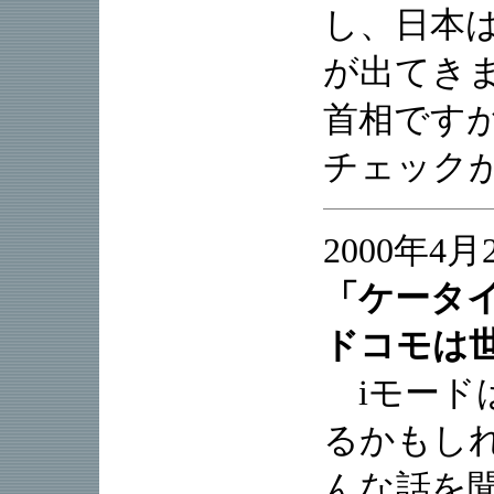
し、日本
が出てき
首相です
チェック
2000年4月
「ケータ
ドコモは
iモード
るかもし
んな話を