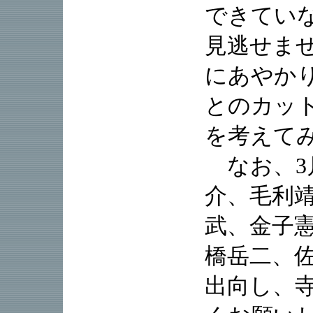
できてい
見逃せま
にあやか
とのカッ
を考えて
なお、3
介、毛利
武、金子
橋岳二、
出向し、